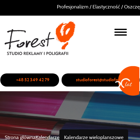
Profesjonalizm / Elastyczność / Oszczędno
+48 52 349 42 79
studioforest@studioforest.pl
Strona główna
Kalendarze
Kalendarze wieloplanszowe