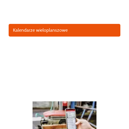
Kalendarze planery
Kalendarze wieloplanszowe
Kalendarze nietypowe
Etui na kalendarze książkowe
Kalendarze wieloplanszowe