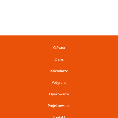
Kalendarze wieloplanszowe B2
format: 480 x 680 mm
Główna
O nas
Kalendarze
Poligrafia
Opakowania
Projektowanie
Kontakt